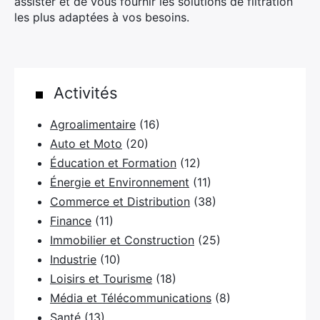
assister et de vous fournir les solutions de filtration
les plus adaptées à vos besoins.
Activités
Agroalimentaire
(16)
×
Auto et Moto
(20)
Éducation et Formation
(12)
Énergie et Environnement
(11)
Commerce et Distribution
(38)
Rechercher
Finance
(11)
:
Immobilier et Construction
(25)
Industrie
(10)
Loisirs et Tourisme
(18)
Média et Télécommunications
(8)
Santé
(13)