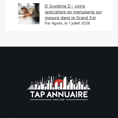
D Système D : votre
spécialiste en menuiserie sur
mesure dans le Grand Est
Par Agnès, le 1 juillet 2026