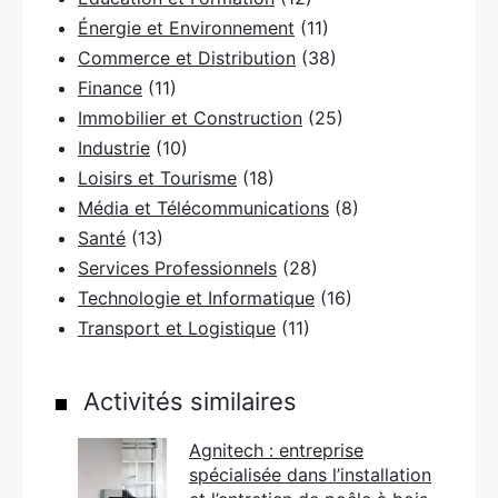
Énergie et Environnement
(11)
Commerce et Distribution
(38)
Finance
(11)
×
Immobilier et Construction
(25)
Industrie
(10)
Loisirs et Tourisme
(18)
Média et Télécommunications
(8)
Rechercher
Santé
(13)
:
Services Professionnels
(28)
Technologie et Informatique
(16)
Transport et Logistique
(11)
Activités similaires
Agnitech : entreprise
spécialisée dans l’installation