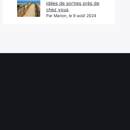
idées de sorties près de
chez vous
Par Manon, le 9 août 2024