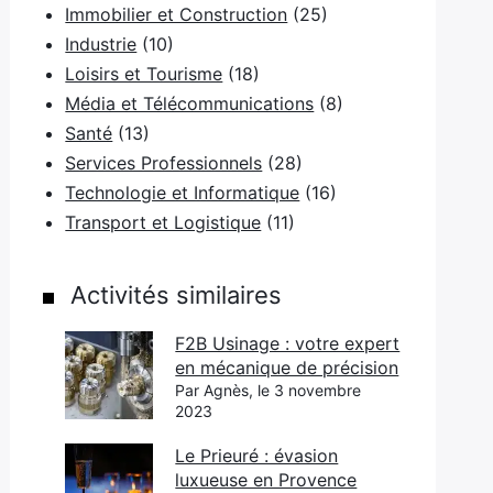
Immobilier et Construction
(25)
Industrie
(10)
Loisirs et Tourisme
(18)
Média et Télécommunications
(8)
Santé
(13)
Services Professionnels
(28)
Technologie et Informatique
(16)
Transport et Logistique
(11)
Activités similaires
F2B Usinage : votre expert
en mécanique de précision
Par Agnès, le 3 novembre
2023
Le Prieuré : évasion
luxueuse en Provence