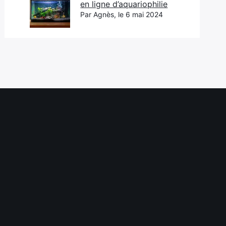
en ligne d’aquariophilie
Par Agnès, le 6 mai 2024