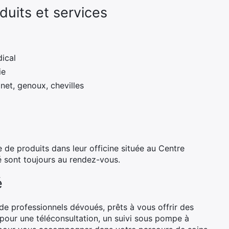
uits et services
dical
ie
net, genoux, chevilles
se de produits dans leur officine située au Centre
té sont toujours au rendez-vous.
é
e professionnels dévoués, prêts à vous offrir des
t pour une téléconsultation, un suivi sous pompe à